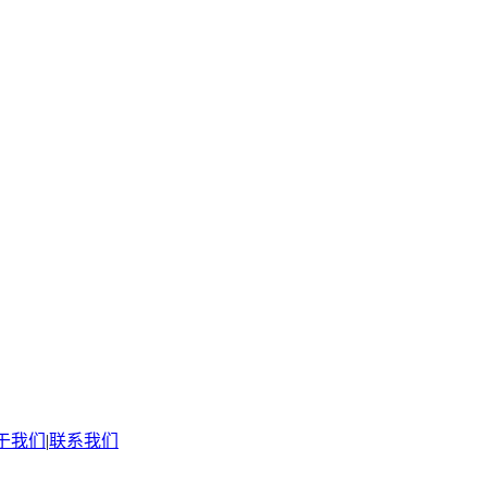
于我们
|
联系我们