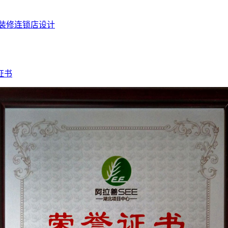
装修
连锁店设计
证书