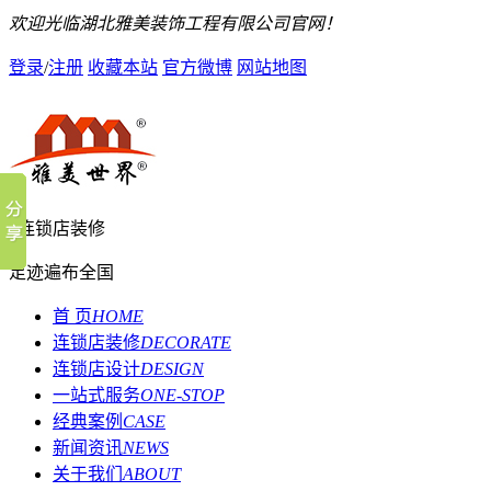
欢迎光临湖北雅美装饰工程有限公司官网！
登录
/
注册
收藏本站
官方微博
网站地图
连锁店装修
足迹遍布全国
首 页
HOME
连锁店装修
DECORATE
连锁店设计
DESIGN
一站式服务
ONE-STOP
经典案例
CASE
新闻资讯
NEWS
关于我们
ABOUT